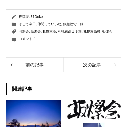
投稿者:
37Deko
そして今日
,
仲間っていいな
,
似顔絵で一服
同期会
,
坂燦会
,
札幌東高
,
札幌東高１９期
,
札幌東高校
,
板燦会
コメント:
1
前の記事
次の記事
関連記事