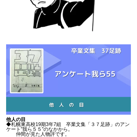
他人の目
◆札幌東高校19期3年7組 卒業文集「３７足跡」のアン
ケート”我ら５５”のなかから。
仲間が見た人物評です。