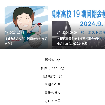
2024.10.08
2024.09.09
旧姓角倉さんが、関西からやって
札幌東高等学校１９期同期会が開
きた！
催されました(2024.9.7)
坂燦会Top
仲間っていいな
似顔絵で一服
同期会今昔
青春の日々
そして今日