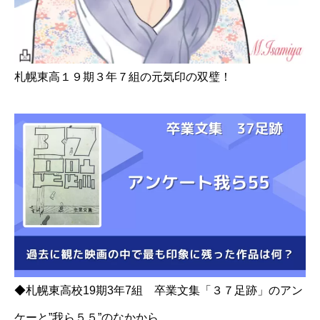
札幌東高１９期３年７組の元気印の双璧！
◆札幌東高校19期3年7組 卒業文集「３７足跡」のアン
ケーと”我ら５５”のなかから。