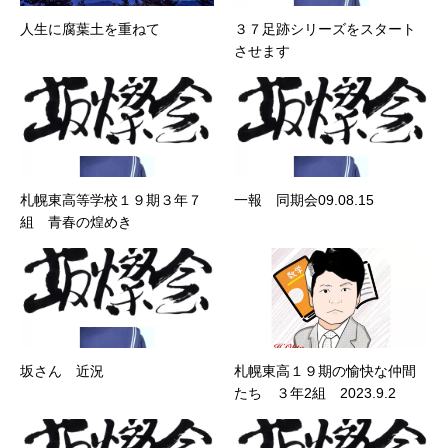
人生に腐葉土を重ねて
３７足跡シリーズをスタート
させます
札幌東高等学校１９期３年７
一報 同期会09.08.15
組 青春の煌めき
坂さん 近況
札幌東高１９期の愉快な仲間
たち ３年2組 2023.9.2