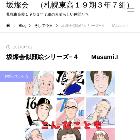
坂燦会 （札幌東高１９期３年７組）
札幌東高校１９期３年７組の素晴らしい仲間たち
Blog
そして今日
坂燦会似顔絵シリーズ−４ Masami.I
2024.07.02
坂燦会似顔絵シリーズ−４ Masami.I
仲間っていいな