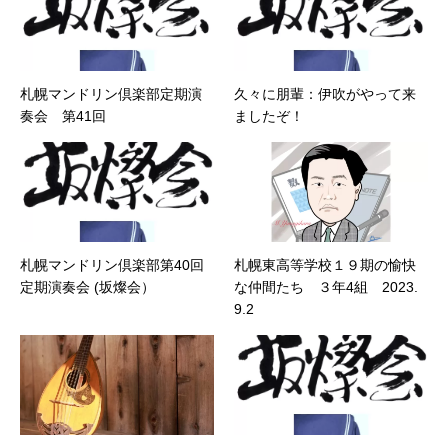
札幌マンドリン倶楽部定期演
久々に朋輩：伊吹がやって来
奏会 第41回
ましたぞ！
札幌マンドリン倶楽部第40回
札幌東高等学校１９期の愉快
定期演奏会 (坂燦会）
な仲間たち ３年4組 2023.
9.2