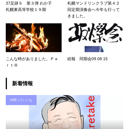
37足跡Ｓ 第３弾 わか子
札幌マンドリンクラブ第４２
札幌東高等学校１９期
回定期演奏会へ今年も行って
きました。
こんな時がありました。Ｐａ
続報 同期会09.08.15
ｒｔⅢ
新着情報
仲間っていいな