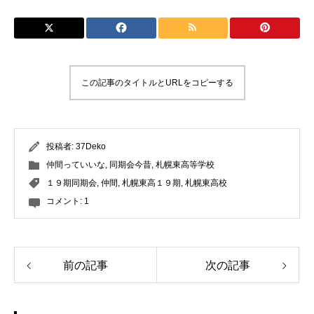
この記事のタイトルとURLをコピーする
投稿者:
37Deko
仲間っていいな
,
同期会今昔
,
札幌東高等学校
１９期同期会
,
仲間
,
札幌東高１９期
,
札幌東高校
コメント:
1
前の記事
次の記事