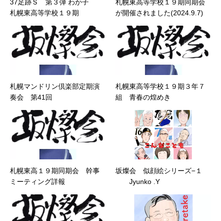
37足跡Ｓ 第３弾 わか子
札幌東高等学校１９期同期会
札幌東高等学校１９期
が開催されました(2024.9.7)
札幌マンドリン倶楽部定期演
札幌東高等学校１９期３年７
奏会 第41回
組 青春の煌めき
札幌東高１９期同期会 幹事
坂燦会 似顔絵シリーズ−１
ミーティング詳報
Jyunko .Y