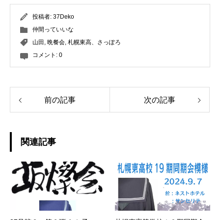
投稿者:
37Deko
仲間っていいな
山田
,
晩餐会
,
札幌東高、さっぽろ
コメント:
0
前の記事
次の記事
関連記事