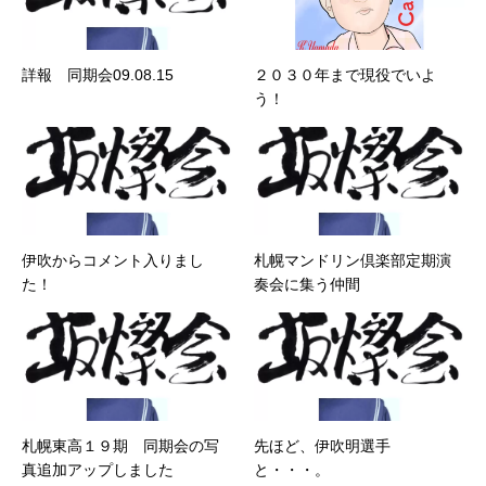
詳報 同期会09.08.15
２０３０年まで現役でいよ
う！
伊吹からコメント入りまし
札幌マンドリン倶楽部定期演
た！
奏会に集う仲間
札幌東高１９期 同期会の写
先ほど、伊吹明選手
真追加アップしました
と・・・。