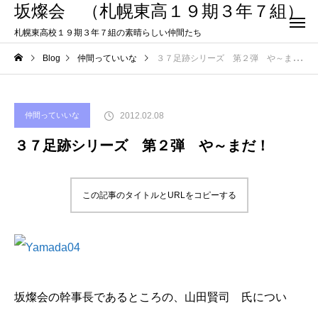
坂燦会 （札幌東高１９期３年７組）
札幌東高校１９期３年７組の素晴らしい仲間たち
Blog
仲間っていいな
３７足跡シリーズ 第２弾 や～まだ！
2012.02.08
仲間っていいな
３７足跡シリーズ 第２弾 や～まだ！
この記事のタイトルとURLをコピーする
坂燦会の幹事長であるところの、山田賢司 氏につい