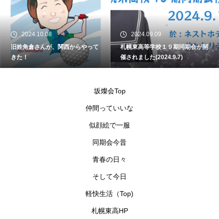
2024.10.08
2024.09.09
旧姓角倉さんが、関西からやって
札幌東高等学校１９期同期会が開
きた！
催されました(2024.9.7)
坂燦会Top
仲間っていいな
似顔絵で一服
同期会今昔
青春の日々
そして今日
軽快生活（Top)
札幌東高HP