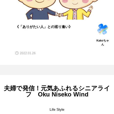
《「ありがたい人」との巡り逢い》
Kakoちゃ
ん
2022.01.26
夫婦で発信！元気あふれるシニアライ
フ Oku Niseko Wind
Life Style