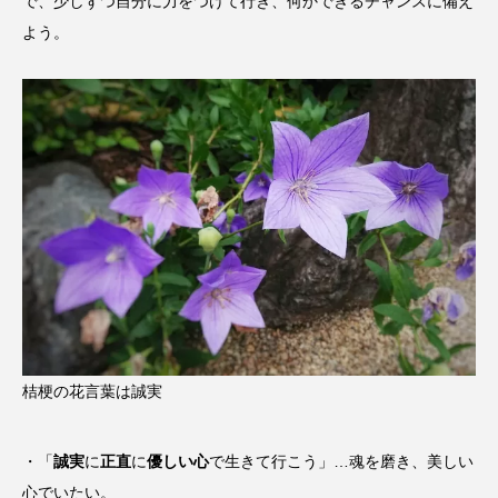
で、少しずつ自分に力をつけて行き、何かできるチャンスに備え
よう。
桔梗の花言葉は誠実
・「
誠実
に
正直
に
優しい心
で生きて行こう」…魂を磨き、美しい
心でいたい。