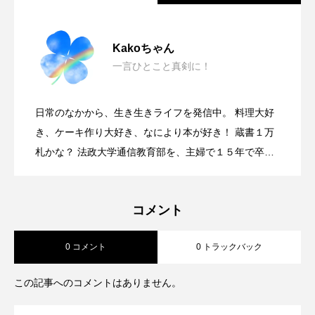
《絵本から平和へのメッセージ》
2022.07.02
Kakoちゃん
一言ひとこと真剣に！
《日の出を拝める幸せ》
2022.04.26
日常のなかから、生き生きライフを発信中。 料理大好
《明るい気持ちで！》
2022.03.30
き、ケーキ作り大好き、なにより本が好き！ 蔵書１万
札かな？ 法政大学通信教育部を、主婦で１５年で卒
業。
《「1・26本気記念日」スタートしまし
2022.03.06
コメント
《我が家の犬のココロのこと》
2022.02.25
た‼︎》
0 コメント
0 トラックバック
《娘の犬が天国へ》
2022.02.16
この記事へのコメントはありません。